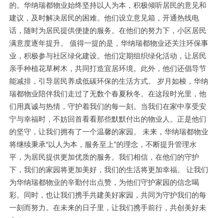
的。华纳瑞都物业始终坚持以人为本，积极倾听居民的意见和
建议，及时解决居民的困难。他们设立意见箱，开通热线电
话，随时为居民提供便捷的服务。在他们的努力下，小区居民
满意度逐年提升。 值得一提的是，华纳瑞都物业还关注环保事
业，积极参与社区绿化建设。他们定期组织绿化活动，让居民
亲手种植花草树木，共同打造宜居环境。此外，他们还倡导节
能减排，引导居民养成低碳环保的生活方式。 岁月如梭，华纳
瑞都物业陪伴我们走过了无数个春夏秋冬。在这段时光里，他
们用真诚与热情，守护着我们的每一刻。当我们在家中享受安
宁与幸福时，不妨回首看看那些默默付出的物业人。正是他们
的坚守，让我们拥有了一个温馨的家园。 未来，华纳瑞都物业
将继续秉承“以人为本，服务至上”的理念，不断提升管理水
平，为居民提供更加优质的服务。我们相信，在他们的守护
下，我们的家园将更加美好，我们的生活将更加幸福。 让我们
为华纳瑞都物业的辛勤付出点赞，为他们守护家园的信念喝
彩。同时，也让我们携手共建美好家园，共同为守护我们的每
一刻而努力。在未来的日子里，让我们携手前行，共创美好未