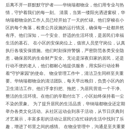
后离不开一群默默守护者——华纳瑞都物业，他们用专业与热
情，守护着我们的每一刻。 清晨，当第一缕阳光洒进窗棂，华
纳瑞都物业的工作人员已经开始了一天的忙碌。他们穿梭在小
区的每个角落，检查公共设施的运行情况，确保每一处都井然
有序。他们深知，一个安全、舒适的生活环境，是居民们幸福
生活的基石。 在小区的安保岗位上，值班人员坚守岗位，认真
执行各项安保措施。他们时刻保持警惕，严密防范各类安全隐
患，确保居民的生命财产安全。无论是深夜归家的居民，还是
行动不便的老人，他们都耐心地提供服务，用实际行动诠释
着“守护家园”的使命。 物业管理工作中，清洁卫生同样至关重
要。华纳瑞都物业的清洁团队，每天早出晚归，负责小区内的
卫生清洁工作。他们手拿扫把、拖把，为居民营造一个干净、
整洁的生活环境。在他们的辛勤付出下，小区始终保持着一尘
不染的景象。 为了提升居民的生活品质，华纳瑞都物业还定期
举办各类文化活动。从社区运动会到亲子活动，从节日庆典到
才艺展示，丰富多彩的活动让居民们在忙碌的生活中找到了乐
趣，增进了邻里之间的感情。 在物业管理中，沟通是至关重要