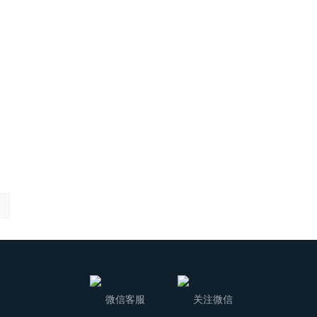
微信客服
关注微信