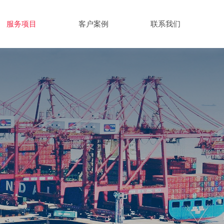
服务项目
客户案例
联系我们