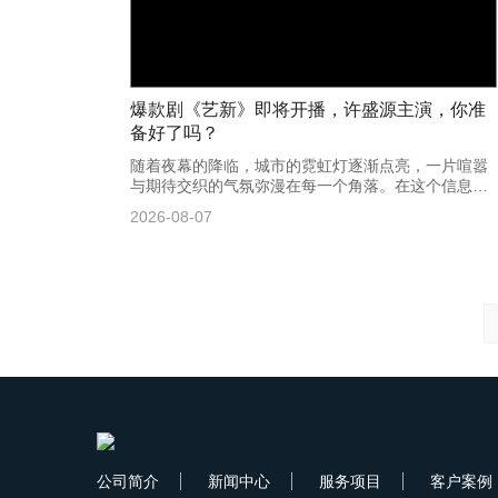
爆款剧《艺新》即将开播，许盛源主演，你准
备好了吗？
随着夜幕的降临，城市的霓虹灯逐渐点亮，一片喧嚣
与期待交织的气氛弥漫在每一个角落。在这个信息爆
炸的时代，一部爆款剧的即将开播无疑成为了众人关
2026-08-07
注的焦点。而这部备受瞩目的剧集，正是即将与观众
见面的《艺新》。由实力派演员许盛源主演，这部作
品无疑将成为娱乐圈的一股清流，引发观众的强烈共
鸣。 《艺新》的故事背景设定在繁华的都市，讲述了
一群怀揣梦想的年轻人，在艺术道路上历经坎坷，最
终实现梦想的励志故事。许盛源在剧中扮演的主人
公，是一个有着深厚艺术功底，却因种种原因陷入人
生低谷的青年。面对困境，他从未放弃对艺术的热
爱，凭借坚韧不拔的毅力，最终走出了一条属于自己
的艺术之路。 许盛源，这位近年来在影视圈崭露头角
的演员，凭借其出色的演技和独特的气质，赢得了无
数观众的喜爱。从《艺新》的角色塑造来...
公司简介
新闻中心
服务项目
客户案例