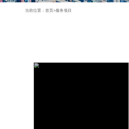
当前位置：
首页
>
服务项目