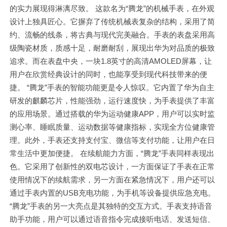
的实力展现得淋漓尽致。 这款名为“腾龙”的机械手表，在外观
设计上独具匠心。它摒弃了传统机械表复杂的结构，采用了简
约、流畅的线条，将古典与现代完美融合。手表的表盘采用高
级陶瓷材质，质感十足，耐磨耐刮，展现出华为对品质的极致
追求。而在表盘中央，一块1.8英寸的高清AMOLED屏幕，让
用户在欣赏经典设计的同时，也能享受到现代科技带来的便
捷。 “腾龙”手表的智能功能更是令人惊叹。它内置了华为自主
研发的麒麟芯片，性能强劲，运行速度快，为手表提供了丰富
的应用场景。通过搭载的华为运动健康APP，用户可以实时监
测心率、睡眠质量、运动数据等健康指标，实现全方位健康管
理。此外，手表还支持支付宝、微信等支付功能，让用户在日
常生活中更加便捷。 在续航能力方面，“腾龙”手表同样表现出
色。它采用了创新性的双电芯设计，一方面保证了手表在正常
使用情况下的续航需求，另一方面在紧急情况下，用户还可以
通过手表内置的USB充电功能，为手机等设备提供应急充电。
“腾龙”手表的另一大亮点是其独特的交互方式。手表支持语音
助手功能，用户可以通过语音指令完成接听电话、发送短信、