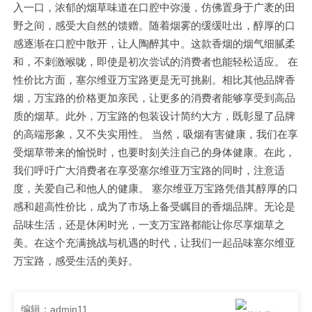
入一口，浓郁的烟草味道在口腔中弥漫，仿佛置身于广袤的田
野之间，感受大自然的馈赠。随着烟雾的缓缓吐出，醇厚的口
感逐渐在口腔中散开，让人陶醉其中。这款香烟的烟气细腻柔
和，不刺激喉咙，即使是初次尝试的消费者也能轻松适应。 在
性价比方面，塞尔维亚万宝路更是无可挑剔。相比其他品牌香
烟，万宝路的价格更加亲民，让更多的消费者能够享受到高品
质的烟草。此外，万宝路的包装设计简约大方，既彰显了品牌
的高端形象，又不失实用性。 当然，吸烟有害健康，我们在享
受烟草带来的愉悦时，也要时刻关注自己的身体健康。在此，
我们呼吁广大消费者在享受塞尔维亚万宝路的同时，注意适
度，关爱自己和他人的健康。 塞尔维亚万宝路凭借其醇厚的口
感和超高性价比，成为了市场上备受瞩目的香烟品牌。无论是
品味生活，还是休闲时光，一支万宝路都能让你尽享烟草之
美。在这个充满挑战与机遇的时代，让我们一起品味塞尔维亚
万宝路，感受生活的美好。
编辑：admin11