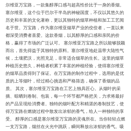
尔维亚万宝路，一款集醇厚口感与超高性价比于一身的香烟。
塞尔维亚，这个位于巴尔干半岛的神秘国度，不仅以其悠久的
历史和丰富的文化著称，更以其独特的烟草种植和加工工艺闻
名于世。万宝路，作为塞尔维亚烟草产业的佼佼者，一直以来
都深受消费者喜爱。这款香烟，以其醇厚的口感和亲民的价
格，赢得了市场的广泛认可。 塞尔维亚万宝路之所以能够脱颖
而出，首先得益于其独特的原料。塞尔维亚地处温带大陆性气
候，土壤肥沃，光照充足，非常适合烟草的生长。这里的烟草
种植历史悠久，种植者积累了丰富的种植经验，使得塞尔维亚
的烟草品质得到了保证。在万宝路的制作过程中，选用的是优
质的上等烟叶，经过精心挑选和严格筛选，确保了香烟的品
质。 其次，塞尔维亚万宝路在工艺上独具匠心。从烟叶的采
摘、晾晒到卷制、包装，每一个环节都严格把关，力求将最好
的产品呈现给消费者。独特的烟叶配方和精湛的卷制技艺，使
得万宝路在燃烧过程中散发出浓郁的香气，给人一种独特的享
受。 醇厚的口感是塞尔维亚万宝路的灵魂所在。当你轻轻点燃
一支万宝路，烟丝在火光中跳跃，瞬间释放出浓郁的香气。吸