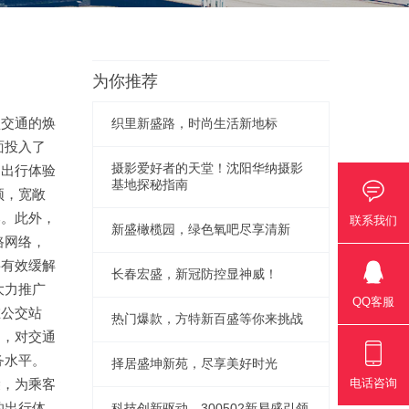
为你推荐
盛交通的焕
织里新盛路，时尚生活新地标
面投入了
摄影爱好者的天堂！沈阳华纳摄影
的出行体验
基地探秘指南
颖，宽敞
本。此外，
联系我们
新盛橄榄园，绿色氧吧尽享清新
路网络，
将有效缓解
长春宏盛，新冠防控显神威！
大力推广
QQ客服
在公交站
热门爆款，方特新百盛等你来挑战
台，对交通
务水平。
择居盛坤新苑，尽享美好时光
袋，为乘客
电话咨询
的出行体
科技创新驱动，300502新易盛引领