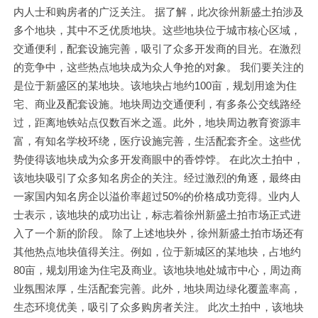
内人士和购房者的广泛关注。 据了解，此次徐州新盛土拍涉及
多个地块，其中不乏优质地块。这些地块位于城市核心区域，
交通便利，配套设施完善，吸引了众多开发商的目光。在激烈
的竞争中，这些热点地块成为众人争抢的对象。 我们要关注的
是位于新盛区的某地块。该地块占地约100亩，规划用途为住
宅、商业及配套设施。地块周边交通便利，有多条公交线路经
过，距离地铁站点仅数百米之遥。此外，地块周边教育资源丰
富，有知名学校环绕，医疗设施完善，生活配套齐全。这些优
势使得该地块成为众多开发商眼中的香饽饽。 在此次土拍中，
该地块吸引了众多知名房企的关注。经过激烈的角逐，最终由
一家国内知名房企以溢价率超过50%的价格成功竞得。业内人
士表示，该地块的成功出让，标志着徐州新盛土拍市场正式进
入了一个新的阶段。 除了上述地块外，徐州新盛土拍市场还有
其他热点地块值得关注。例如，位于新城区的某地块，占地约
80亩，规划用途为住宅及商业。该地块地处城市中心，周边商
业氛围浓厚，生活配套完善。此外，地块周边绿化覆盖率高，
生态环境优美，吸引了众多购房者关注。 此次土拍中，该地块