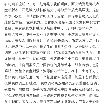
在时间的流转中，每一刻都是珍贵的瞬间。而玄武腾龙机械表
盘新版本，正是以其独特的魅力，将尊贵气质完美展现。这款
手表不仅是一件精密的计时工具，更是一件传承着悠久文化底
蕴的艺术品。 玄武腾龙，自古以来便是我国传统文化中的吉祥
象征。在玄武腾龙机械表盘新版本中，设计师巧妙地将这一元
素融入其中，使得手表不仅具有现代感，更透露出浓厚的文化
底蕴。表盘采用圆形设计，直径约45毫米，简洁大方，易于阅
读。表盘中心以一条栩栩如生的腾龙为焦点，龙身蜿蜒，鳞片
细腻，仿佛随时都能腾空而起，展现出无穷的力量与活力。 腾
龙周围，是十二生肖的图案，代表着十二个月份，寓意着岁月
的流转。生肖图案采用中国传统的剪纸艺术，线条流畅，色彩
鲜明，为整个表盘增添了浓厚的艺术气息。在十二生肖下方，
是代表时间的刻度，每一个刻度都精准无误，彰显了玄武腾龙
机械表盘的匠心独运。 表盘的材质选用高品质的蓝宝石玻璃，
硬度高，耐磨损，使手表在佩戴过程中始终保持光鲜亮丽。蓝
宝石玻璃的透明度极高，使得腾龙图案更加生动立体，仿佛跃
然于眼前。表盘边缘，装饰有精细的金属刻线，与表盘中心图