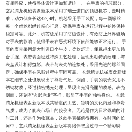
案相呼应，使得整体设计更加和谐统一。 在手表的机芯部分，
玄武腾龙机械表盘新版本采用了瑞士进口的顶级机芯，走时精
准，动力储备长达42小时。机芯采用手工装配，每一颗螺丝、
每一个齿轮都经过精心打磨，确保手表在运行过程中始终保持
稳定可靠。此外，机芯还采用了防磁设计，有效防止外界磁场
对手表的影响，使得手表在恶劣环境下依然能够正常运行。 手
表的表带采用意大利进口小牛皮，柔软舒适，佩戴起来更加贴
合手腕。表带表面经过特殊工艺处理，呈现出独特的纹理，与
表盘设计相得益彰。表带与表壳的连接处，采用先进的螺丝固
定，确保手表在佩戴过程中牢固可靠。 玄武腾龙机械表盘新版
本在细节之处也展现出了尊贵气质。例如，手表的表壳采用不
锈钢材质，经过精密抛光处理，呈现出光滑亮丽的质感。表壳
侧面，还刻有“玄武腾龙”字样，彰显了手表的独特身份。 玄武
腾龙机械表盘新版本以其精湛的工艺、独特的文化内涵和尊贵
气质，成为了腕表市场上的佼佼者。无论是作为日常佩戴的计
时工具，还是作为收藏品，这款手表都值得拥有。在时间的长
河中，玄武腾龙机械表盘新版本将陪伴您度过每一个精彩瞬